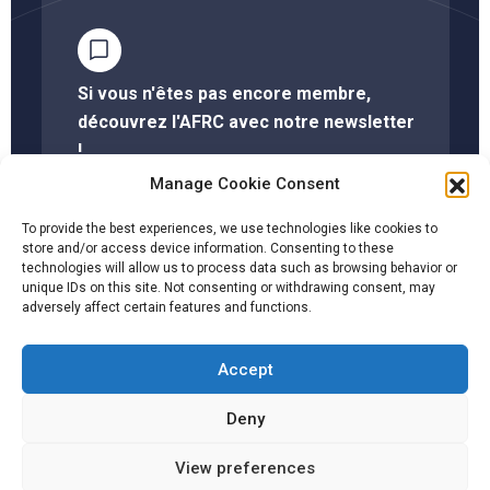
Si vous n'êtes pas encore membre,
découvrez l'AFRC avec notre newsletter
!
Manage Cookie Consent
S'abonner à la newsletter
To provide the best experiences, we use technologies like cookies to
store and/or access device information. Consenting to these
technologies will allow us to process data such as browsing behavior or
unique IDs on this site. Not consenting or withdrawing consent, may
Cliquez ici pour savoir si votre société est membre
adversely affect certain features and functions.
Accept
Facebook
Twitter
YouTube
LinkedIn
Deny
CGU
View preferences