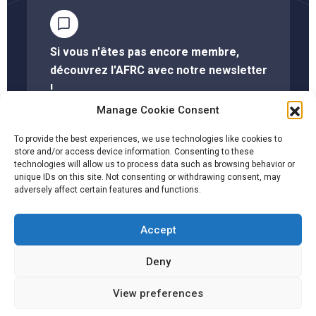
Si vous n'êtes pas encore membre,
découvrez l'AFRC avec notre newsletter
!
Manage Cookie Consent
S'abonner à la newsletter
To provide the best experiences, we use technologies like cookies to
store and/or access device information. Consenting to these
technologies will allow us to process data such as browsing behavior or
unique IDs on this site. Not consenting or withdrawing consent, may
Cliquez ici pour savoir si votre société est membre
adversely affect certain features and functions.
Accept
Facebook
Twitter
YouTube
LinkedIn
Deny
CGU
View preferences
©2026 - un site par l'Atelier la Fille