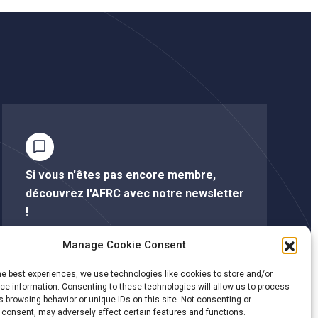
Si vous n'êtes pas encore membre,
découvrez l'AFRC avec notre newsletter
!
Manage Cookie Consent
S'abonner à la newsletter
he best experiences, we use technologies like cookies to store and/or
e information. Consenting to these technologies will allow us to process
 browsing behavior or unique IDs on this site. Not consenting or
Cliquez ici pour savoir si votre société est membre
 consent, may adversely affect certain features and functions.