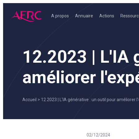
Skip
to
A propos
Annuaire
Actions
Ressourc
content
AFRC
12.2023 | L'IA 
améliorer l'expé
Accueil
>
12.2023 | L'IA générative : un outil pour améliorer l'
02/12/2024