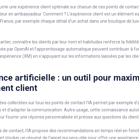
urnir une expérience client optimale sur chacun de ces points de contact 
ur en ambassadeur. Comment ? L’expérience client est un élément ess
n France, par exemple chaque détail d’un achat dans une boutique de lux
er, connaître les clients par leur nom et habitudes renforce la fidélité. L
sée par OpenAI et l’apprentissage automatique peuvent contribuer à fou
l’expérience (XM) en s’appuyant sur les informations laissées par les clie
ence artificielle : un outil pour maxi
ent client
es collectées sur tous les points de contact l’IA permet par exemple d’a
 et d’adapter la communication. Autre usage, cette connaissance autor
ur fournir une réponse personnalisée et précise aux questions du client
es de contact, l’IA propose des recommandations en temps réel en fon
r et stocker un résumé de l’appel qui sera utile pour offrir une assistanc