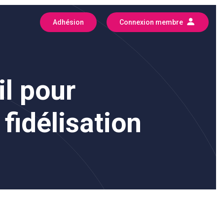
Adhésion
Connexion membre
il pour
 fidélisation