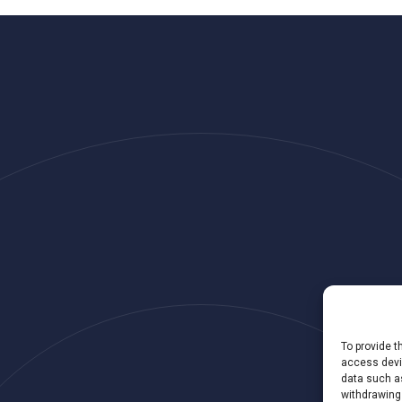
To provide t
access devic
data such as
withdrawing