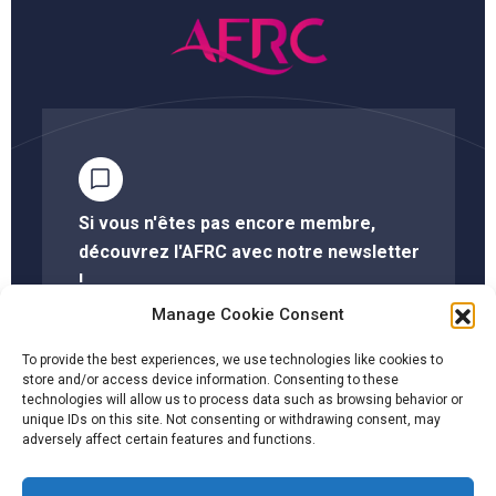
Si vous n'êtes pas encore membre,
découvrez l'AFRC avec notre newsletter
!
Manage Cookie Consent
S'abonner à la newsletter
To provide the best experiences, we use technologies like cookies to
store and/or access device information. Consenting to these
technologies will allow us to process data such as browsing behavior or
unique IDs on this site. Not consenting or withdrawing consent, may
Cliquez ici pour savoir si votre société est membre
adversely affect certain features and functions.