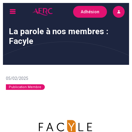
Skip
Adhésion
to
AFRC
content
La parole à nos membres :
Facyle
05/02/2025
Publication Membre