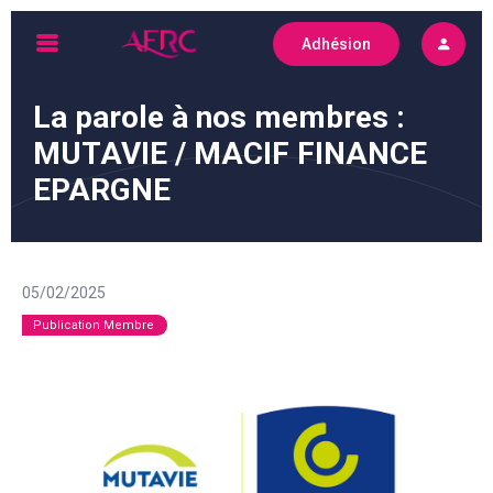
Skip
Adhésion
to
AFRC
content
La parole à nos membres :
MUTAVIE / MACIF FINANCE
EPARGNE
05/02/2025
Publication Membre