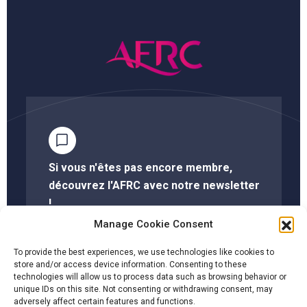
Si vous n'êtes pas encore membre,
découvrez l'AFRC avec notre newsletter
!
Manage Cookie Consent
S'abonner à la newsletter
To provide the best experiences, we use technologies like cookies to
store and/or access device information. Consenting to these
technologies will allow us to process data such as browsing behavior or
unique IDs on this site. Not consenting or withdrawing consent, may
Cliquez ici pour savoir si votre société est membre
adversely affect certain features and functions.