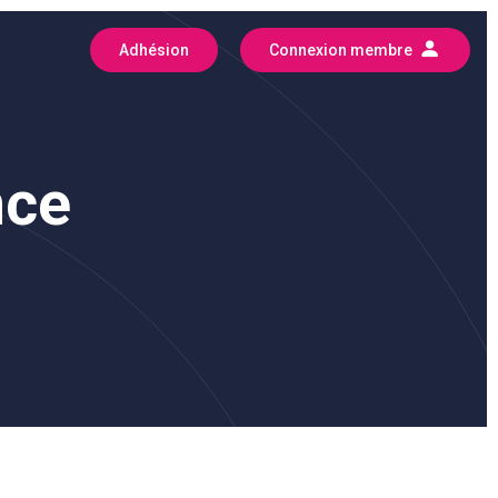
Adhésion
Connexion membre
nce