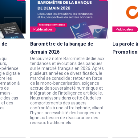
Publication
Publication
 de
Baromètre de la banque de
La parole 
demain 2026
Promotion
 qui
Découvrez notre Baromètre dédié aux
urs,
tendances et évolutions des banques
xpérience
sur le marché français en 2026. Après
gie digitale
plusieurs années de diversification, le
dre les
marché se consolide : retour en force
ormation à
de la mono-bancarisation, exigence
ers de
accrue de souveraineté numérique et
emain -
intégration de l'intelligence artificielle.
ec des cas
Nous analysons dans cette étude les
 et des
comportements des usagers
les
confrontés à une offre hybride, alliant
l'hyper-accessibilité des banques en
ligne au besoin de réassurance des
réseaux traditionnels.