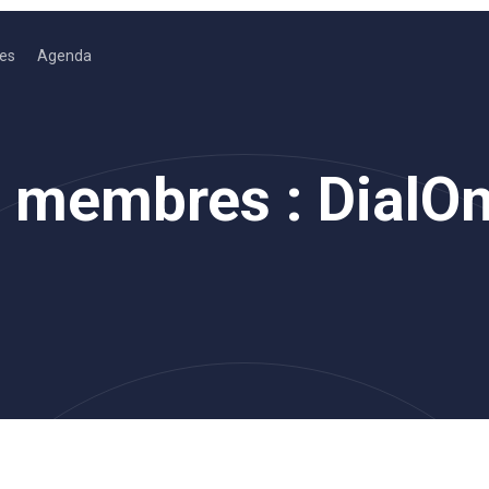
es
Agenda
s membres : DialO