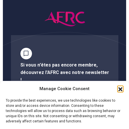
Si vous n'êtes pas encore membre,
découvrez l'AFRC avec notre newsletter
!
Manage Cookie Consent
S'abonner à la newsletter
To provide the best experiences, we use technologies like cookies to
store and/or access device information. Consenting to these
technologies will allow us to process data such as browsing behavior or
unique IDs on this site. Not consenting or withdrawing consent, may
Cliquez ici pour savoir si votre société est membre
adversely affect certain features and functions.