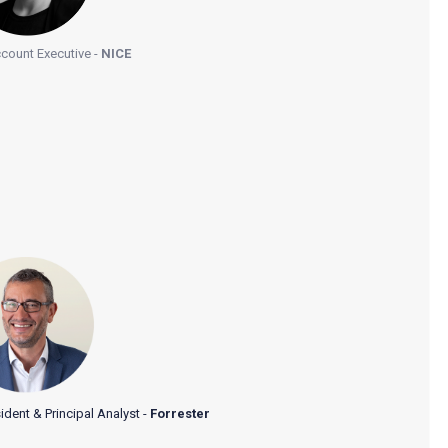
ccount Executive -
NICE
dent & Principal Analyst -
Forrester