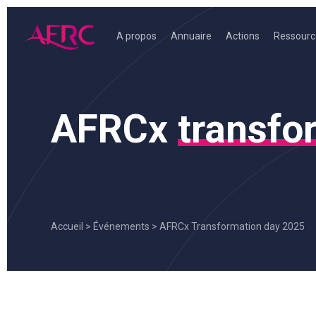
Skip
to
A propos
Annuaire
Actions
Ressourc
content
AFRC
AFRCx
transfo
Accueil
>
Événements
>
AFRCx Transformation day 2025