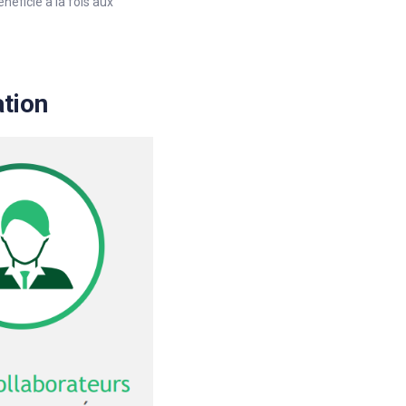
néficie à la fois aux
ation