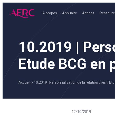
Skip
to
A propos
Annuaire
Actions
Ressourc
content
AFRC
10.2019 | Perso
Etude BCG en p
Accueil
>
10.2019 | Personnalisation de la relation client: E
12/10/2019