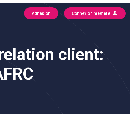
Adhésion
Connexion membre
elation client:
’AFRC