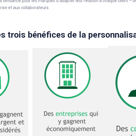
la tendance pour les marques d’adapter leur relation à chaque client – bé
ise et aux collaborateurs.
es trois bénéfices de la personnalis