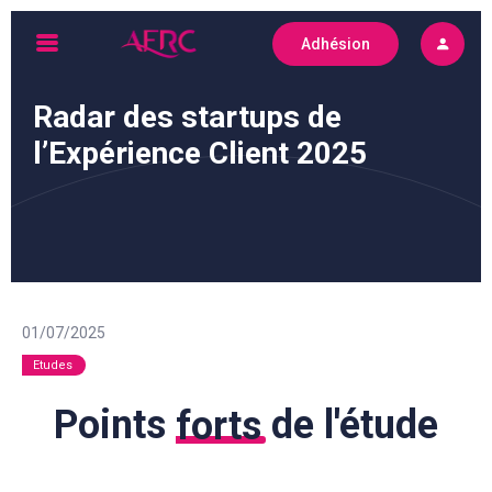
Skip
Adhésion
to
AFRC
content
Radar des startups de
l’Expérience Client 2025
01/07/2025
Etudes
Points
forts
de l'étude