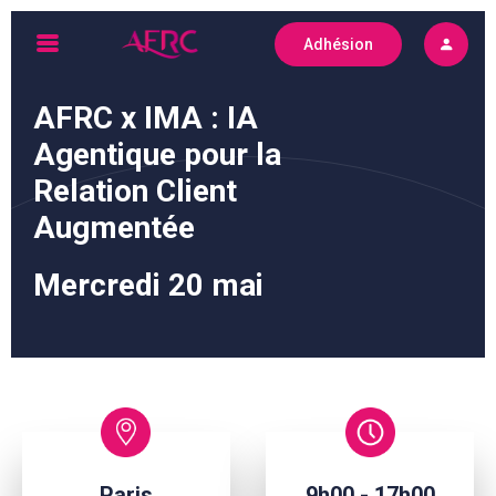
Skip
Adhésion
to
AFRC
content
AFRC x IMA : IA
Agentique pour la
Relation Client
Augmentée
Mercredi 20 mai
Paris
9h00 - 17h00