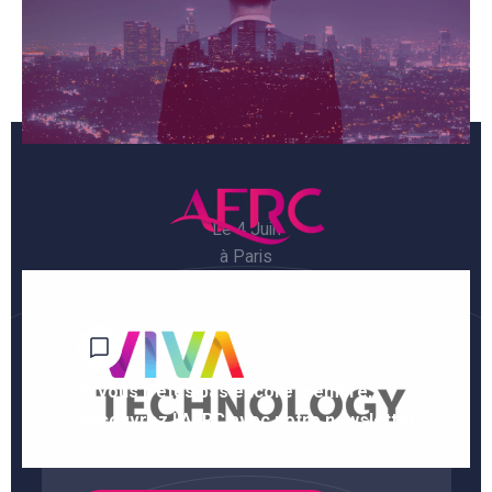
IA ET RELATION CLIENT : DE LA PROMESSE À LA
RÉALITÉ
Le 4 Juin
à Paris
Si vous n'êtes pas encore membre,
découvrez l'AFRC avec notre newsletter
!