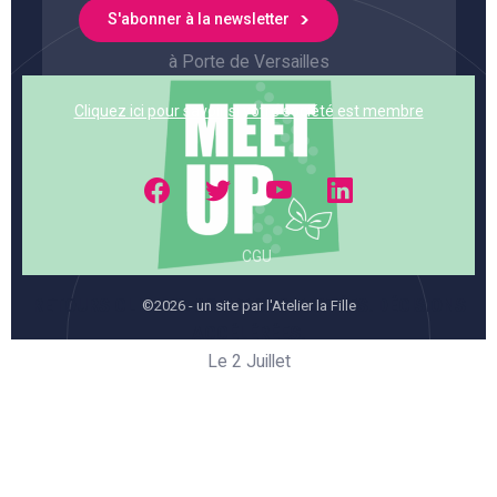
VIVATECH 2026
S'abonner à la newsletter
Le 17 et 20 Juin
à Porte de Versailles
Cliquez ici pour savoir si votre société est membre
Facebook
Twitter
YouTube
LinkedIn
CGU
RETOURS CLIENTS. SOLUTIONS TESTÉES. DÉCISIONS
©2026 - un site par l'Atelier la Fille
ACCÉLÉRÉES.
Le 2 Juillet